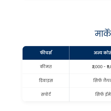
मार्
फीचर्स
अन्य कोर्
कीमत
₹2,000 - ₹5
डिवाइस
सिर्फ लैप
सपोर्ट
सिर्फ ईम