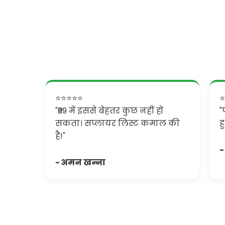
⭐⭐⭐⭐⭐
⭐
"₹99 में इससे बेहतर कुछ नहीं हो
"
सकता। सप्लायर लिस्ट कमाल की
ह
है!"
-
- अमन खन्ना