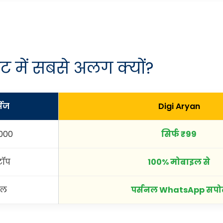
केट में सबसे अलग क्यों?
सेज
Digi Aryan
,000
सिर्फ ₹99
टॉप
100% मोबाइल से
ेल
पर्सनल WhatsApp सपोर्