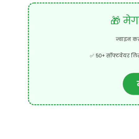
🎁 मेग
ज्वाइन कर
✅ 50+ सॉफ्टवेयर लिस्ट
स