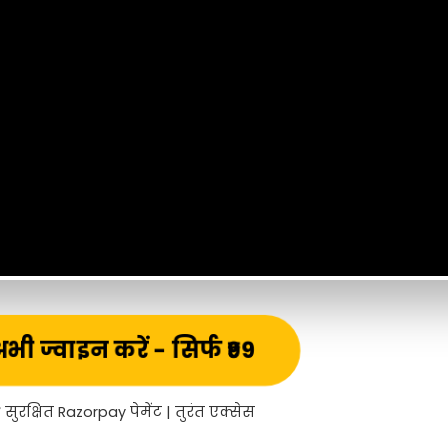
भी ज्वाइन करें - सिर्फ ₹99
 सुरक्षित Razorpay पेमेंट | तुरंत एक्सेस