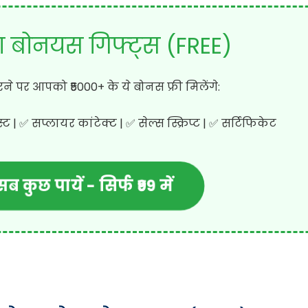
ा बोनयस गिफ्ट्स (FREE)
ने पर आपको ₹5000+ के ये बोनस फ्री मिलेंगे:
 | ✅ सप्लायर कांटेक्ट | ✅ सेल्स स्क्रिप्ट | ✅ सर्टिफिकेट
ब कुछ पायें - सिर्फ ₹99 में